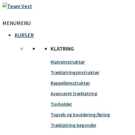
MENU
MENU
KURSER
KLATRING
Klatreinstruktør
Træklatringsinstruktør
Rappelleinstruktør
Avanceret træklatring
Tovholder
Topreb og bouldering/føring
Træklatring begynder