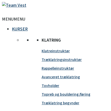
MENU
MENU
KURSER
KLATRING
Klatreinstruktør
Træklatringsinstruktør
Rappelleinstruktør
Avanceret træklatring
Tovholder
Topreb og bouldering/føring
Træklatring begynder