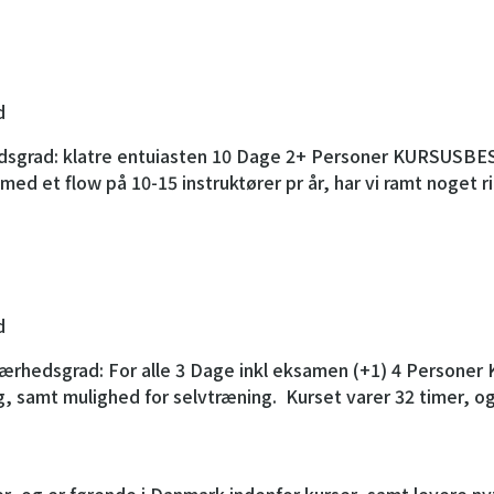
d
edsgrad: klatre entuiasten 10 Dage 2+ Personer KURSUSB
ed et flow på 10-15 instruktører pr år, har vi ramt noget 
d
edsgrad: For alle 3 Dage inkl eksamen (+1) 4 Personer K
g, samt mulighed for selvtræning. Kurset varer 32 timer, o