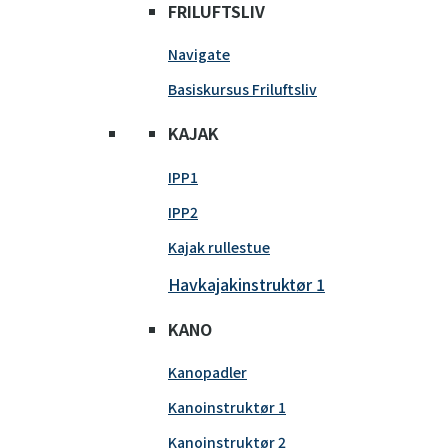
FRILUFTSLIV
Navigate
Basiskursus Friluftsliv
KAJAK
IPP1
IPP2
Kajak rullestue
Havkajakinstruktør 1
KANO
Kanopadler
Kanoinstruktør 1
Kanoinstruktør 2