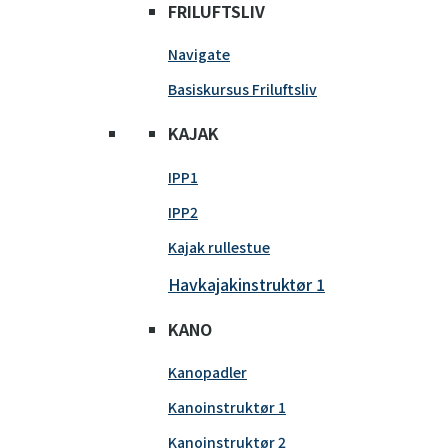
FRILUFTSLIV
Navigate
Basiskursus Friluftsliv
KAJAK
IPP1
IPP2
Kajak rullestue
Havkajakinstruktør 1
KANO
Kanopadler
Kanoinstruktør 1
Kanoinstruktør 2