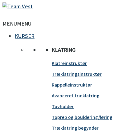
MENU
MENU
KURSER
KLATRING
Klatreinstruktør
Træklatringsinstruktør
Rappelleinstruktør
Avanceret træklatring
Tovholder
Topreb og bouldering/føring
Træklatring begynder