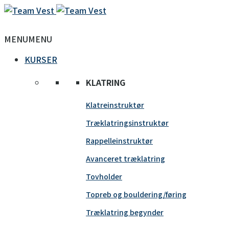
MENU
MENU
KURSER
KLATRING
Klatreinstruktør
Træklatringsinstruktør
Rappelleinstruktør
Avanceret træklatring
Tovholder
Topreb og bouldering/føring
Træklatring begynder