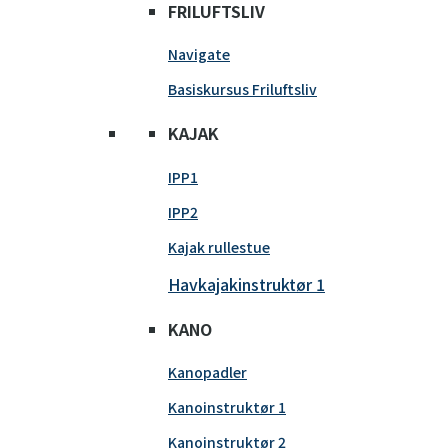
FRILUFTSLIV
Navigate
Basiskursus Friluftsliv
KAJAK
IPP1
IPP2
Kajak rullestue
Havkajakinstruktør 1
KANO
Kanopadler
Kanoinstruktør 1
Kanoinstruktør 2