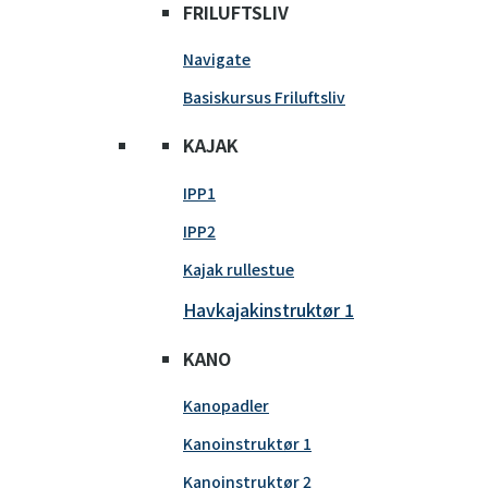
FRILUFTSLIV
Navigate
Basiskursus Friluftsliv
KAJAK
IPP1
IPP2
Kajak rullestue
Havkajakinstruktør 1
KANO
Kanopadler
Kanoinstruktør 1
Kanoinstruktør 2