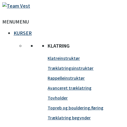
MENU
MENU
KURSER
KLATRING
Klatreinstruktør
Træklatringsinstruktør
Rappelleinstruktør
Avanceret træklatring
Tovholder
Topreb og bouldering/føring
Træklatring begynder