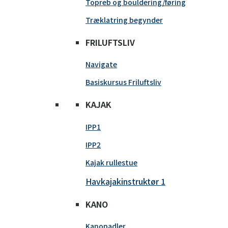
Topreb og bouldering/føring
Træklatring begynder
FRILUFTSLIV
Navigate
Basiskursus Friluftsliv
KAJAK
IPP1
IPP2
Kajak rullestue
Havkajakinstruktør 1
KANO
Kanopadler