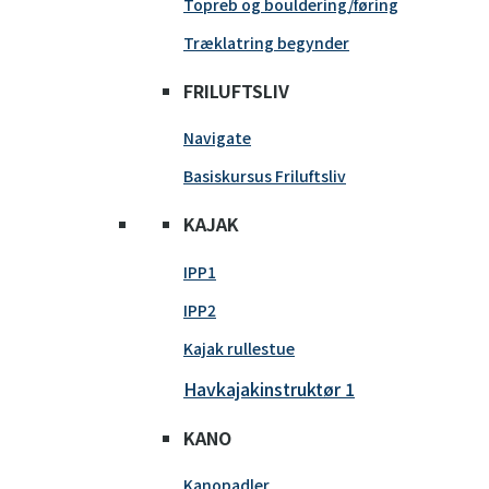
Topreb og bouldering/føring
Træklatring begynder
FRILUFTSLIV
Navigate
Basiskursus Friluftsliv
KAJAK
IPP1
IPP2
Kajak rullestue
Havkajakinstruktør 1
KANO
Kanopadler