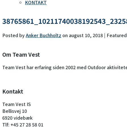
KONTAKT
38765861_10211740038192543_2325
Posted by
Anker Buchholtz
on
august 10, 2018
| Featured
Om Team Vest
Team Vest har erfaring siden 2002 med Outdoor aktivitete
Kontakt
Team Vest IS
Bellisvej 10
6920 videbæk
Tlf: +45 27 28 58 01