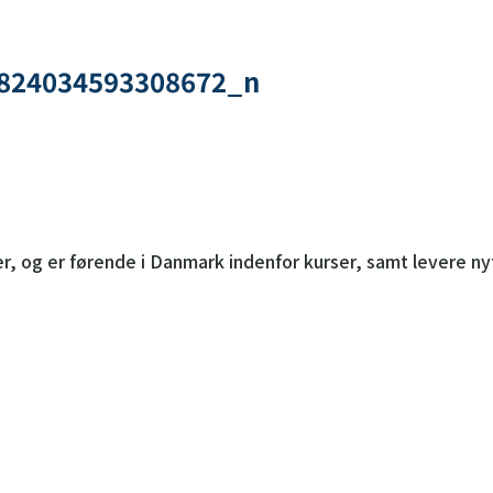
824034593308672_n
r, og er førende i Danmark indenfor kurser, samt levere n