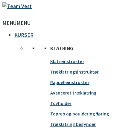
MENU
MENU
KURSER
KLATRING
Klatreinstruktør
Træklatringsinstruktør
Rappelleinstruktør
Avanceret træklatring
Tovholder
Topreb og bouldering/føring
Træklatring begynder