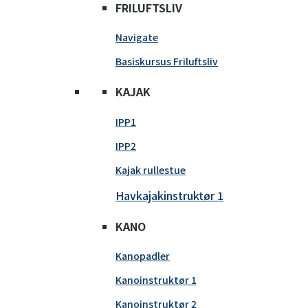
FRILUFTSLIV
Navigate
Basiskursus Friluftsliv
KAJAK
IPP1
IPP2
Kajak rullestue
Havkajakinstruktør 1
KANO
Kanopadler
Kanoinstruktør 1
Kanoinstruktør 2