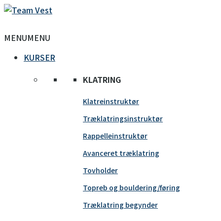
MENU
MENU
KURSER
KLATRING
Klatreinstruktør
Træklatringsinstruktør
Rappelleinstruktør
Avanceret træklatring
Tovholder
Topreb og bouldering/føring
Træklatring begynder