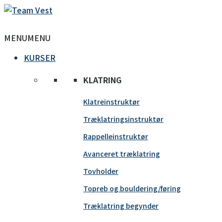
MENU
MENU
KURSER
KLATRING
Klatreinstruktør
Træklatringsinstruktør
Rappelleinstruktør
Avanceret træklatring
Tovholder
Topreb og bouldering/føring
Træklatring begynder