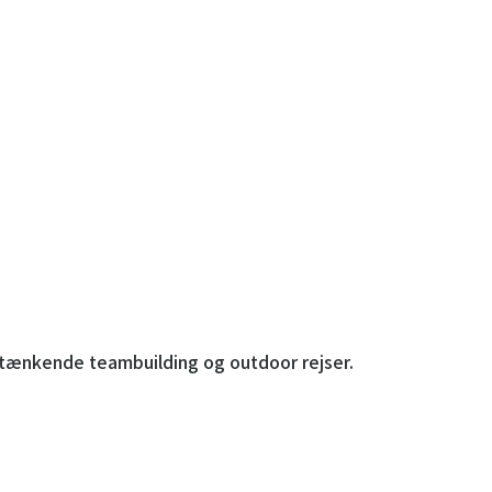
M-VEST
ytænkende teambuilding og outdoor rejser.