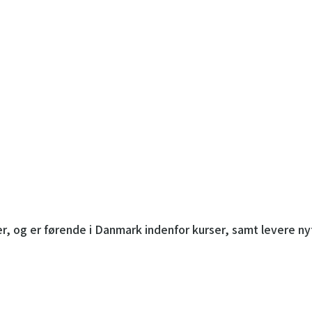
OPLEVELSER
PERSONALEARRANGEMENT
OM TEA
r, og er førende i Danmark indenfor kurser, samt levere n