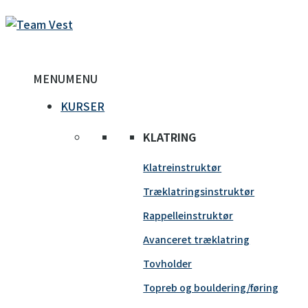
MENU
MENU
KURSER
KLATRING
Klatreinstruktør
Træklatringsinstruktør
Rappelleinstruktør
Avanceret træklatring
Tovholder
Topreb og bouldering/føring