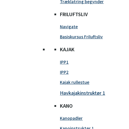
Træklatring begynder
FRILUFTSLIV
Navigate
Basiskursus Friluftsliv
KAJAK
IPP1
IPP2
Kajak rullestue
Havkajakinstruktør 1
KANO
Kanopadler
Kanoinstruktør 1