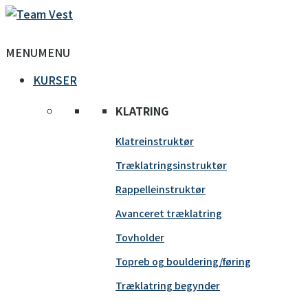
MENU
MENU
KURSER
KLATRING
Klatreinstruktør
Træklatringsinstruktør
Rappelleinstruktør
Avanceret træklatring
Tovholder
Topreb og bouldering/føring
Træklatring begynder