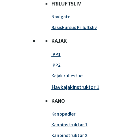
FRILUFTSLIV
Navigate
Basiskursus Friluftsliv
KAJAK
IPP1
IPP2
Kajak rullestue
Havkajakinstruktør 1
KANO
Kanopadler
Kanoinstruktør 1
Kanoinstruktør 2