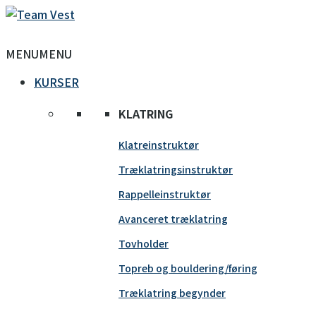
MENU
MENU
KURSER
KLATRING
Klatreinstruktør
Træklatringsinstruktør
Rappelleinstruktør
Avanceret træklatring
Tovholder
Topreb og bouldering/føring
Træklatring begynder