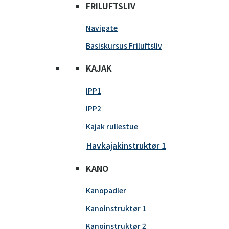
FRILUFTSLIV
Navigate
Basiskursus Friluftsliv
KAJAK
IPP1
IPP2
Kajak rullestue
Havkajakinstruktør 1
KANO
Kanopadler
Kanoinstruktør 1
Kanoinstruktør 2