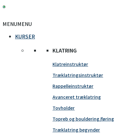
MENU
MENU
KURSER
KLATRING
Klatreinstruktør
Træklatringsinstruktør
Rappelleinstruktør
Avanceret træklatring
Tovholder
Topreb og bouldering/føring
Træklatring begynder