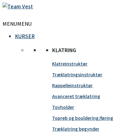
MENU
MENU
KURSER
KLATRING
Klatreinstruktør
Træklatringsinstruktør
Rappelleinstruktør
Avanceret træklatring
Tovholder
Topreb og bouldering/føring
Træklatring begynder